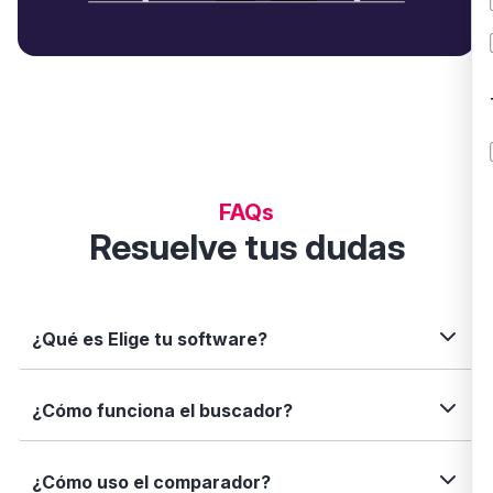
FAQs
Resuelve tus dudas
¿Qué es Elige tu software?
Elige tu software es una plataforma independiente
¿Cómo funciona el buscador?
que te permite descubrir, comparar y analizar
soluciones digitales para tu negocio. Te ayudamos
a tomar decisiones informadas con datos reales,
Simplemente escribe el nombre del software, una
¿Cómo uso el comparador?
fichas completas y herramientas de filtrado