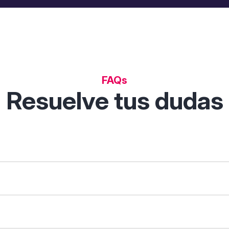
FAQs
Resuelve tus dudas
 permite descubrir, comparar y analizar soluciones digitales p
tas de filtrado inteligentes.
que necesites ("gestión de clientes") o tu sector ("restauraci