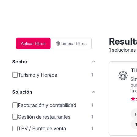
Result
Aplicar filtros
Limpiar filtros
1
soluciones
Sector
Ti
Turismo y Horeca
1
Sis
que
la 
Solución
Facturación y contabilidad
1
F
Gestión de restaurantes
1
T
TPV / Punto de venta
1