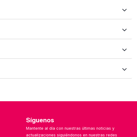
nciones, precios, compatibilidades, valoraciones y más.
de plan, integraciones, sectores recomendados y
s filtros te ayudarán a encontrar soluciones según el
 formulario de contacto. ¡Nos encanta mejorar con tu
les o especializadas por sector.
Síguenos
Mantente al día con nuestras últimas noticias y
actualizaciones siguiéndonos en nuestras redes