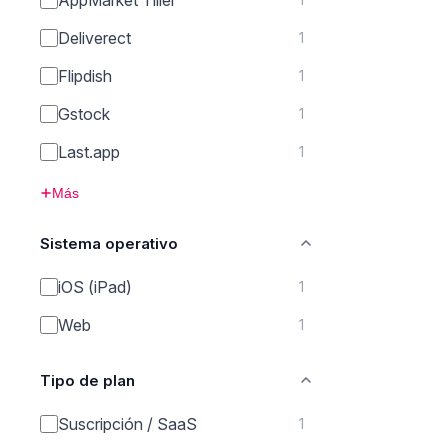
Deliverect
1
Flipdish
1
Gstock
1
Last.app
1
Más
Sistema operativo
iOS (iPad)
1
Web
1
Tipo de plan
Suscripción / SaaS
1