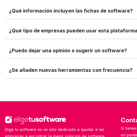
Marca los softwares que te interesan y haz clic en "Comp
¿Qué información incluyen las fichas de software?
Así puedes ver de forma rápida cuál se adapta mejor a tu
Cada ficha incluye una descripción detallada, funciones p
¿Qué tipo de empresas pueden usar esta plataform
valoraciones de usuarios. Queremos que tengas toda la i
Elige tu software está diseñado para todo tipo de empre
¿Puedo dejar una opinión o sugerir un software?
tamaño de tu equipo, presupuesto o sector.
Sí. Si quieres valorar un software que ya usas o sugerir
¿Se añaden nuevas herramientas con frecuencia?
ayuda!
Sí. Nuestro equipo revisa y añade nuevas soluciones cad
Cont
Si tiene
Elige tu software es un sitio dedicado a ayudar a las
en poner
empresas a encontrar la mejor solución de software