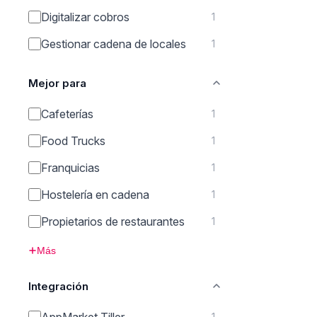
Digitalizar cobros
1
Gestionar cadena de locales
1
Mejor para
Cafeterías
1
Food Trucks
1
Franquicias
1
Hostelería en cadena
1
Propietarios de restaurantes
1
Más
Integración
AppMarket Tiller
1