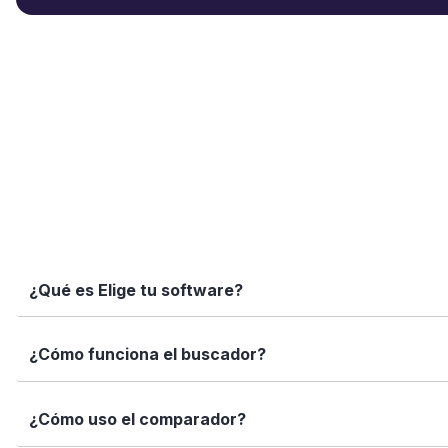
¿Qué es Elige tu software?
Elige tu software es una plataforma independiente que te
¿Cómo funciona el buscador?
informadas con datos reales, fichas completas y herramien
Simplemente escribe el nombre del software, una función 
¿Cómo uso el comparador?
encajan con tus necesidades.