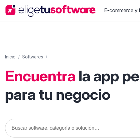
E-commerce y R
Inicio
/
Softwares
/
Encuentra
la app p
para tu negocio