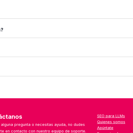
arar". Verás una tabla con sus características enfrentadas: fu
 caso.
rincipales, capturas de pantalla (si están disponibles), tipos 
a?
nformación que necesitas antes de decidir.
sas: desde autónomos y pymes hasta grandes corporaciones. Lo
 uno que no aparece aún en la web, puedes escribirnos desde el
a semana, con especial foco en herramientas emergentes, loca
áctanos
SEO para LLMs
Quienes somos
s alguna pregunta o necesitas ayuda, no dudes
Apúntate
te en contacto con nuestro equipo de soporte.