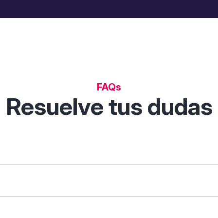
FAQs
Resuelve tus dudas
 permite descubrir, comparar y analizar soluciones digitales p
tas de filtrado inteligentes.
que necesites ("gestión de clientes") o tu sector ("restauraci