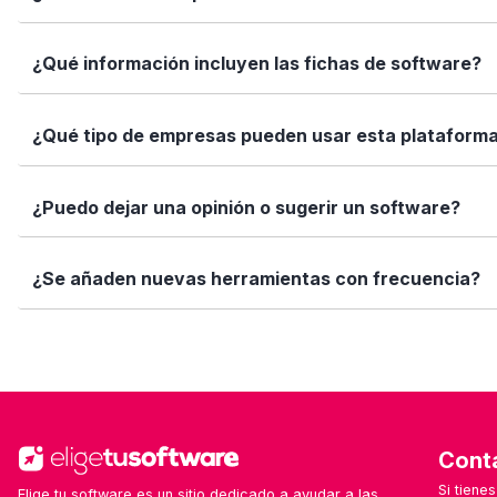
encajan con tus necesidades.
Marca los softwares que te interesan y haz clic en "Comp
¿Qué información incluyen las fichas de software?
Así puedes ver de forma rápida cuál se adapta mejor a tu
Cada ficha incluye una descripción detallada, funciones p
¿Qué tipo de empresas pueden usar esta plataform
valoraciones de usuarios. Queremos que tengas toda la i
Elige tu software está diseñado para todo tipo de empre
¿Puedo dejar una opinión o sugerir un software?
tamaño de tu equipo, presupuesto o sector.
Sí. Si quieres valorar un software que ya usas o sugerir
¿Se añaden nuevas herramientas con frecuencia?
ayuda!
Sí. Nuestro equipo revisa y añade nuevas soluciones cad
Cont
Si tiene
Elige tu software es un sitio dedicado a ayudar a las