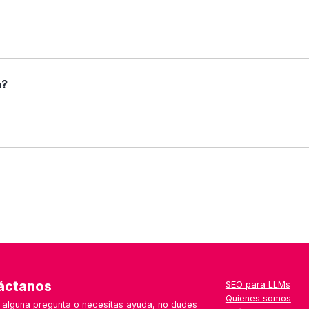
arar". Verás una tabla con sus características enfrentadas: fu
 caso.
rincipales, capturas de pantalla (si están disponibles), tipos 
a?
nformación que necesitas antes de decidir.
sas: desde autónomos y pymes hasta grandes corporaciones. Lo
 uno que no aparece aún en la web, puedes escribirnos desde el
a semana, con especial foco en herramientas emergentes, loca
áctanos
SEO para LLMs
Quienes somos
s alguna pregunta o necesitas ayuda, no dudes