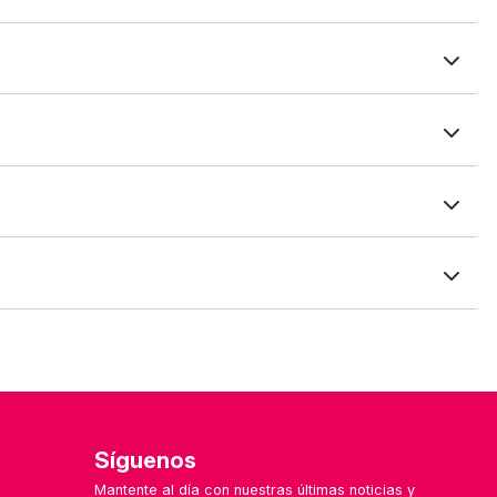
nciones, precios, compatibilidades, valoraciones y más.
de plan, integraciones, sectores recomendados y
s filtros te ayudarán a encontrar soluciones según el
 formulario de contacto. ¡Nos encanta mejorar con tu
les o especializadas por sector.
Síguenos
Mantente al día con nuestras últimas noticias y