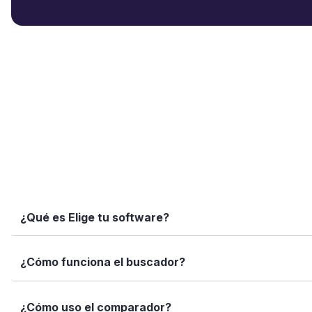
¿Qué es Elige tu software?
Elige tu software es una plataforma independiente que te
¿Cómo funciona el buscador?
informadas con datos reales, fichas completas y herramien
Simplemente escribe el nombre del software, una función 
¿Cómo uso el comparador?