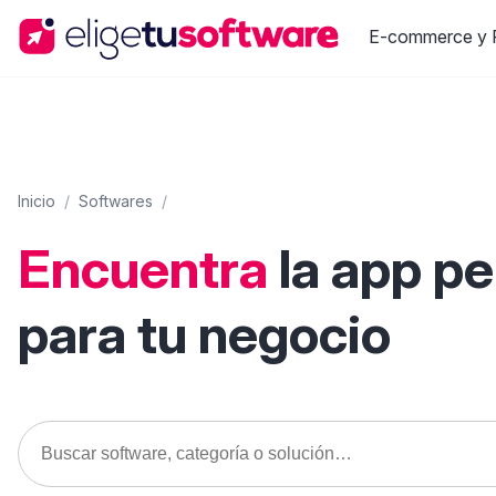
E-commerce y R
Inicio
/
Softwares
/
Encuentra
la app p
para tu negocio