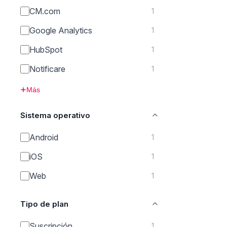
CM.com
1
Google Analytics
1
HubSpot
1
Notificare
1
Más
Sistema operativo
Android
1
iOS
1
Web
1
Tipo de plan
Suscripción
1