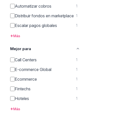
Automatizar cobros
1
Distribuir fondos en marketplace
1
Escalar pagos globales
1
Más
Mejor para
Call Centers
1
E-commerce Global
1
Ecommerce
1
Fintechs
1
Hoteles
1
Más