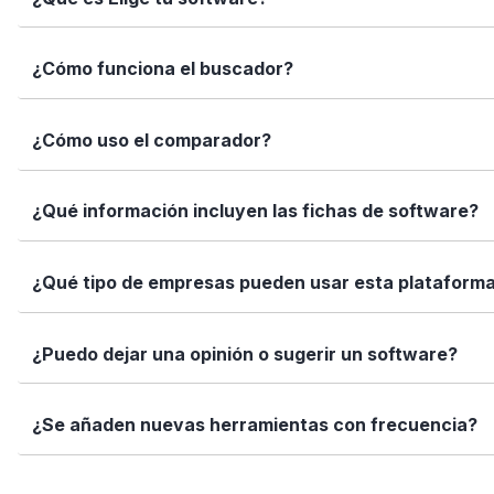
Elige tu software es una plataforma independiente que te
¿Cómo funciona el buscador?
informadas con datos reales, fichas completas y herramien
Simplemente escribe el nombre del software, una función 
¿Cómo uso el comparador?
encajan con tus necesidades.
Marca los softwares que te interesan y haz clic en "Comp
¿Qué información incluyen las fichas de software?
Así puedes ver de forma rápida cuál se adapta mejor a tu
Cada ficha incluye una descripción detallada, funciones p
¿Qué tipo de empresas pueden usar esta plataform
valoraciones de usuarios. Queremos que tengas toda la i
Elige tu software está diseñado para todo tipo de empre
¿Puedo dejar una opinión o sugerir un software?
tamaño de tu equipo, presupuesto o sector.
Sí. Si quieres valorar un software que ya usas o sugerir
¿Se añaden nuevas herramientas con frecuencia?
ayuda!
Sí. Nuestro equipo revisa y añade nuevas soluciones cad