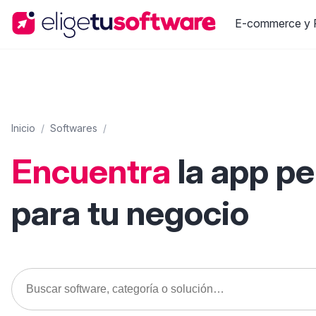
E-commerce y R
Inicio
/
Softwares
/
Encuentra
la app p
para tu negocio