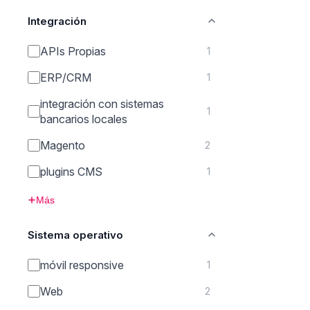
Integración
APIs Propias
1
ERP/CRM
1
integración con sistemas
1
bancarios locales
Magento
2
plugins CMS
1
Más
Sistema operativo
móvil responsive
1
Web
2