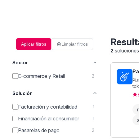
Result
Aplicar filtros
Limpiar filtros
2
solucione
Sector
Pa
E-commerce y Retail
2
Pl
tok
Solución
Facturación y contabilidad
1
F
Financiación al consumidor
1
Pasarelas de pago
2