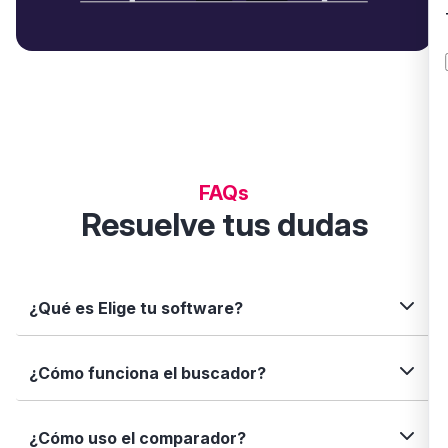
FAQs
Resuelve tus dudas
¿Qué es Elige tu software?
Elige tu software es una plataforma independiente
¿Cómo funciona el buscador?
que te permite descubrir, comparar y analizar
soluciones digitales para tu negocio. Te ayudamos
a tomar decisiones informadas con datos reales,
Simplemente escribe el nombre del software, una
¿Cómo uso el comparador?
fichas completas y herramientas de filtrado