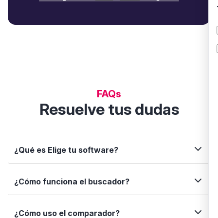
FAQs
Resuelve tus dudas
¿Qué es Elige tu software?
Elige tu software es una plataforma independiente
¿Cómo funciona el buscador?
que te permite descubrir, comparar y analizar
soluciones digitales para tu negocio. Te ayudamos
a tomar decisiones informadas con datos reales,
Simplemente escribe el nombre del software, una
¿Cómo uso el comparador?
fichas completas y herramientas de filtrado