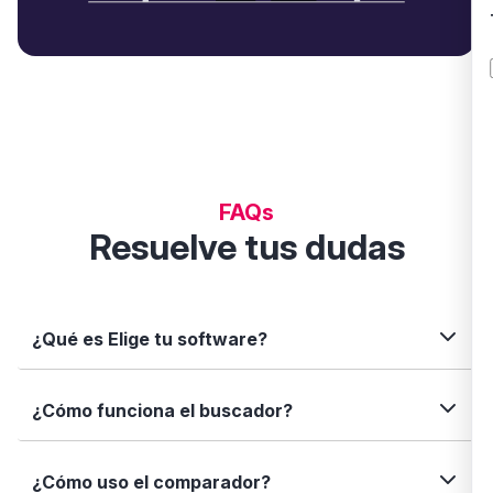
FAQs
Resuelve tus dudas
¿Qué es Elige tu software?
Elige tu software es una plataforma independiente
¿Cómo funciona el buscador?
que te permite descubrir, comparar y analizar
soluciones digitales para tu negocio. Te ayudamos
a tomar decisiones informadas con datos reales,
Simplemente escribe el nombre del software, una
¿Cómo uso el comparador?
fichas completas y herramientas de filtrado