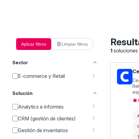
Result
Aplicar filtros
Limpiar filtros
1
soluciones
Sector
Ce
E-commerce y Retail
1
Ceg
Ret
esp
Solución
Analytics e informes
1
A
CRM (gestión de clientes)
1
G
Gestión de inventarios
1
T