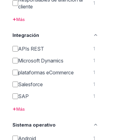
1
cliente
Más
Integración
APIs REST
1
Microsoft Dynamics
1
plataformas eCommerce
1
Salesforce
1
SAP
1
Más
Sistema operativo
Android
1