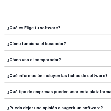
¿Qué es Elige tu software?
Elige tu software es una plataforma independiente que te
¿Cómo funciona el buscador?
informadas con datos reales, fichas completas y herramien
Simplemente escribe el nombre del software, una función 
¿Cómo uso el comparador?
encajan con tus necesidades.
Marca los softwares que te interesan y haz clic en "Comp
¿Qué información incluyen las fichas de software?
Así puedes ver de forma rápida cuál se adapta mejor a tu
Cada ficha incluye una descripción detallada, funciones p
¿Qué tipo de empresas pueden usar esta plataform
valoraciones de usuarios. Queremos que tengas toda la i
Elige tu software está diseñado para todo tipo de empre
¿Puedo dejar una opinión o sugerir un software?
tamaño de tu equipo, presupuesto o sector.