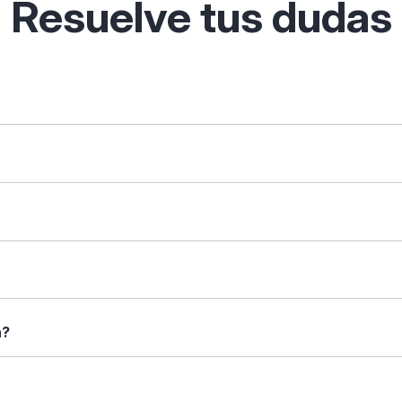
Resuelve tus dudas
 permite descubrir, comparar y analizar soluciones digitales p
tas de filtrado inteligentes.
que necesites ("gestión de clientes") o tu sector ("restauraci
arar". Verás una tabla con sus características enfrentadas: fu
 caso.
rincipales, capturas de pantalla (si están disponibles), tipos 
a?
nformación que necesitas antes de decidir.
sas: desde autónomos y pymes hasta grandes corporaciones. Lo