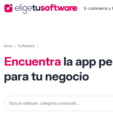
E-commerce y R
Inicio
/
Softwares
/
Encuentra
la app p
para tu negocio