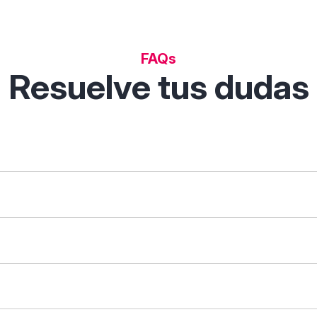
FAQs
Resuelve tus dudas
 permite descubrir, comparar y analizar soluciones digitales p
tas de filtrado inteligentes.
que necesites ("gestión de clientes") o tu sector ("restauraci
arar". Verás una tabla con sus características enfrentadas: fu
 caso.