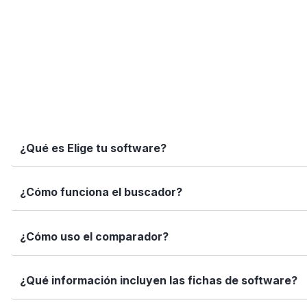
¿Qué es Elige tu software?
Elige tu software es una plataforma independiente que te
¿Cómo funciona el buscador?
informadas con datos reales, fichas completas y herramien
Simplemente escribe el nombre del software, una función 
¿Cómo uso el comparador?
encajan con tus necesidades.
Marca los softwares que te interesan y haz clic en "Comp
¿Qué información incluyen las fichas de software?
Así puedes ver de forma rápida cuál se adapta mejor a tu