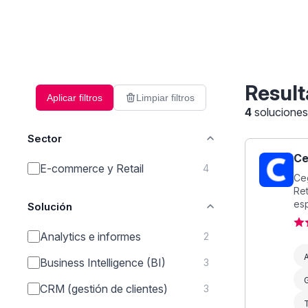
Result
Aplicar filtros
Limpiar filtros
4
solucione
Sector
Ce
E-commerce y Retail
4
Ceg
Ret
esp
Solución
Analytics e informes
2
A
Business Intelligence (BI)
3
G
CRM (gestión de clientes)
3
T