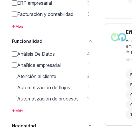
ERP empresarial
3
Facturación y contabilidad
3
Más
Ef
Eff
Funcionalidad
emp
logí
Análisis De Datos
4
Analítica empresarial
1
B
Atención al cliente
2
Automatización de flujos
1
Automatización de procesos
2
G
Más
T
Necesidad