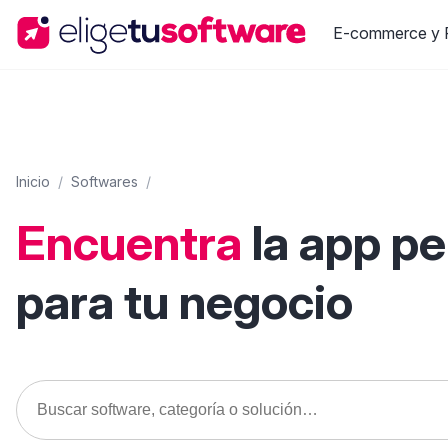
E-commerce y R
Inicio
/
Softwares
/
Encuentra
la app p
para tu negocio