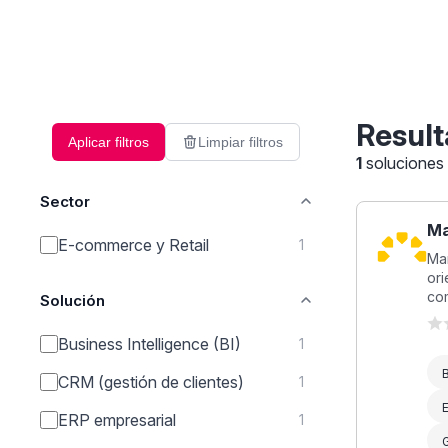
Result
Aplicar filtros
Limpiar filtros
1
soluciones
Sector
Ma
E-commerce y Retail
1
Mar
ori
com
Solución
Business Intelligence (BI)
1
B
CRM (gestión de clientes)
1
ERP empresarial
1
G