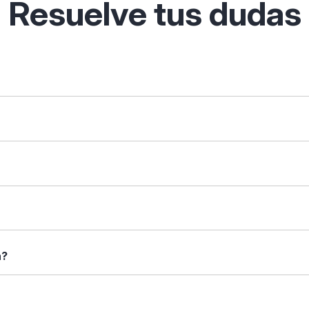
Resuelve tus dudas
 permite descubrir, comparar y analizar soluciones digitales p
tas de filtrado inteligentes.
que necesites ("gestión de clientes") o tu sector ("restauraci
arar". Verás una tabla con sus características enfrentadas: fu
 caso.
rincipales, capturas de pantalla (si están disponibles), tipos 
a?
nformación que necesitas antes de decidir.
sas: desde autónomos y pymes hasta grandes corporaciones. Lo