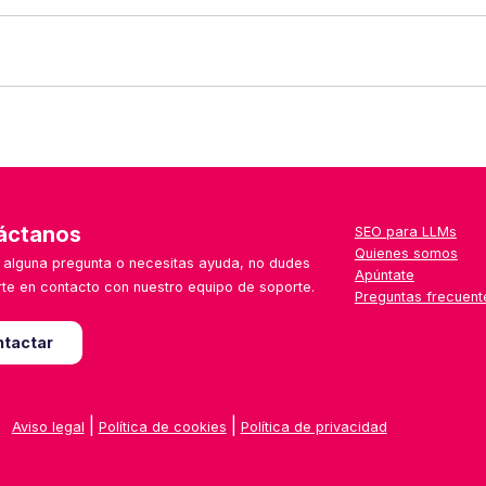
 uno que no aparece aún en la web, puedes escribirnos desde el
a semana, con especial foco en herramientas emergentes, loca
áctanos
SEO para LLMs
Quienes somos
s alguna pregunta o necesitas ayuda, no dudes
Apúntate
te en contacto con nuestro equipo de soporte.
Preguntas frecuent
tactar
|
|
Aviso legal
Política de cookies
Política de privacidad