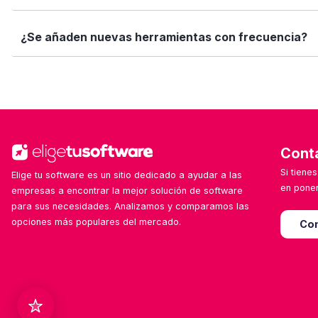
Sí. Si quieres valorar un software que ya usas o sugerir
¿Se añaden nuevas herramientas con frecuencia?
ayuda!
Sí. Nuestro equipo revisa y añade nuevas soluciones cad
Cont
Si tiene
Elige tu software es un sitio dedicado a ayudar a las
en poner
empresas a encontrar la mejor solución de software
para sus necesidades. Analizamos y comparamos las
opciones más populares del mercado.
Con