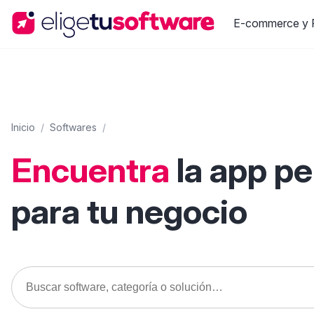
E-commerce y R
Inicio
/
Softwares
/
Encuentra
la app p
para tu negocio