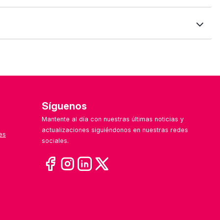
 formulario de contacto. ¡Nos encanta mejorar con tu
les o especializadas por sector.
Síguenos
Mantente al día con nuestras últimas noticias y
actualizaciones siguiéndonos en nuestras redes
es
sociales.