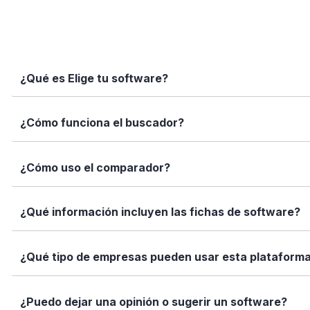
¿Qué es Elige tu software?
Elige tu software es una plataforma independiente que te
¿Cómo funciona el buscador?
informadas con datos reales, fichas completas y herramien
Simplemente escribe el nombre del software, una función 
¿Cómo uso el comparador?
encajan con tus necesidades.
Marca los softwares que te interesan y haz clic en "Comp
¿Qué información incluyen las fichas de software?
Así puedes ver de forma rápida cuál se adapta mejor a tu
Cada ficha incluye una descripción detallada, funciones p
¿Qué tipo de empresas pueden usar esta plataform
valoraciones de usuarios. Queremos que tengas toda la i
Elige tu software está diseñado para todo tipo de empre
¿Puedo dejar una opinión o sugerir un software?
tamaño de tu equipo, presupuesto o sector.