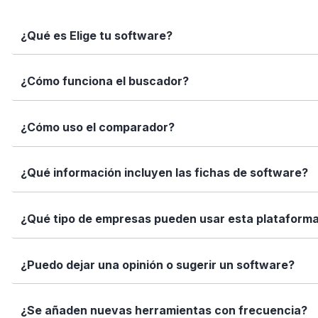
¿Qué es Elige tu software?
Elige tu software es una plataforma independiente que te
¿Cómo funciona el buscador?
informadas con datos reales, fichas completas y herramien
Simplemente escribe el nombre del software, una función 
¿Cómo uso el comparador?
encajan con tus necesidades.
Marca los softwares que te interesan y haz clic en "Comp
¿Qué información incluyen las fichas de software?
Así puedes ver de forma rápida cuál se adapta mejor a tu
Cada ficha incluye una descripción detallada, funciones p
¿Qué tipo de empresas pueden usar esta plataform
valoraciones de usuarios. Queremos que tengas toda la i
Elige tu software está diseñado para todo tipo de empre
¿Puedo dejar una opinión o sugerir un software?
tamaño de tu equipo, presupuesto o sector.
Sí. Si quieres valorar un software que ya usas o sugerir
¿Se añaden nuevas herramientas con frecuencia?