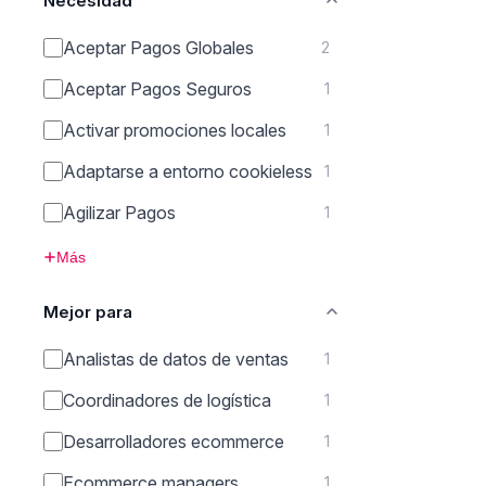
Necesidad
Aceptar Pagos Globales
2
Aceptar Pagos Seguros
1
Activar promociones locales
1
Adaptarse a entorno cookieless
1
Agilizar Pagos
1
Más
Mejor para
Analistas de datos de ventas
1
Coordinadores de logística
1
Desarrolladores ecommerce
1
Ecommerce managers
1