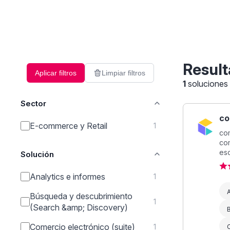
Result
Aplicar filtros
Limpiar filtros
1
soluciones
Sector
co
E-commerce y Retail
1
co
co
esc
Solución
Analytics e informes
1
A
Búsqueda y descubrimiento
1
(Search &amp; Discovery)
Comercio electrónico (suite)
1
C