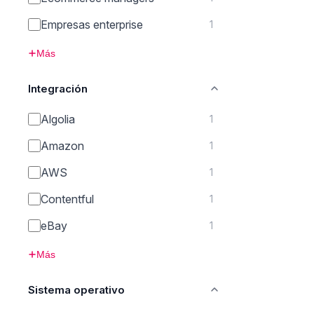
Empresas enterprise
1
Más
Integración
Algolia
1
Amazon
1
AWS
1
Contentful
1
eBay
1
Más
Sistema operativo