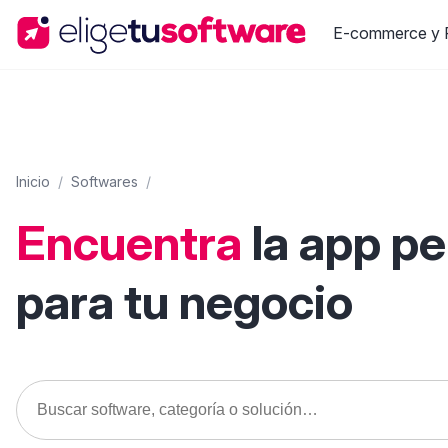
E-commerce y R
Inicio
/
Softwares
/
Encuentra
la app p
para tu negocio