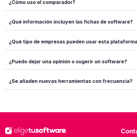
¿Cómo uso el comparador?
encajan con tus necesidades.
Marca los softwares que te interesan y haz clic en "Comp
¿Qué información incluyen las fichas de software?
Así puedes ver de forma rápida cuál se adapta mejor a tu
Cada ficha incluye una descripción detallada, funciones p
¿Qué tipo de empresas pueden usar esta plataform
valoraciones de usuarios. Queremos que tengas toda la i
Elige tu software está diseñado para todo tipo de empre
¿Puedo dejar una opinión o sugerir un software?
tamaño de tu equipo, presupuesto o sector.
Sí. Si quieres valorar un software que ya usas o sugerir
¿Se añaden nuevas herramientas con frecuencia?
ayuda!
Sí. Nuestro equipo revisa y añade nuevas soluciones cad
Cont