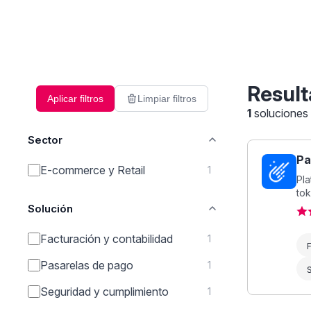
Result
Aplicar filtros
Limpiar filtros
1
soluciones
Sector
Pa
E-commerce y Retail
1
Pl
tok
Solución
Facturación y contabilidad
1
F
Pasarelas de pago
1
Seguridad y cumplimiento
1