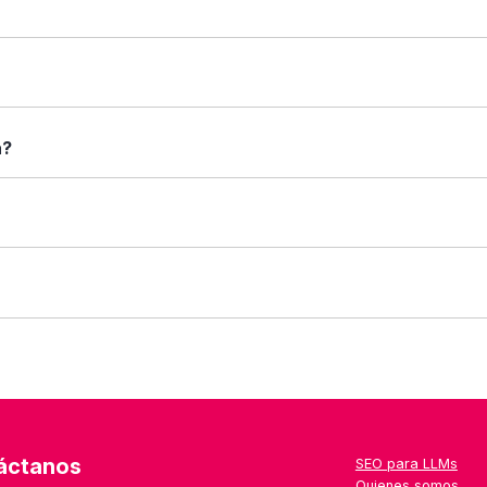
arar". Verás una tabla con sus características enfrentadas: fu
 caso.
rincipales, capturas de pantalla (si están disponibles), tipos 
a?
nformación que necesitas antes de decidir.
sas: desde autónomos y pymes hasta grandes corporaciones. Lo
 uno que no aparece aún en la web, puedes escribirnos desde el
a semana, con especial foco en herramientas emergentes, loca
áctanos
SEO para LLMs
Quienes somos