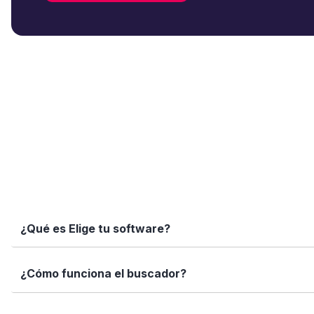
¿Qué es Elige tu software?
Elige tu software es una plataforma independiente que te
¿Cómo funciona el buscador?
informadas con datos reales, fichas completas y herramien
Simplemente escribe el nombre del software, una función 