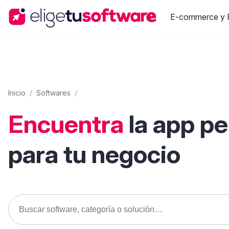
E-commerce y R
Inicio
/
Softwares
/
Encuentra
la app p
para tu negocio