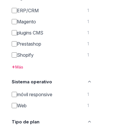
ERP/CRM
1
Magento
1
plugins CMS
1
Prestashop
1
Shopify
1
Más
Sistema operativo
móvil responsive
1
Web
1
Tipo de plan