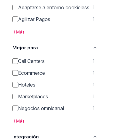
Adaptarse a entorno cookieless
1
Agilizar Pagos
1
Más
Mejor para
Call Centers
1
Ecommerce
1
Hoteles
1
Marketplaces
1
Negocios omnicanal
1
Más
Integración