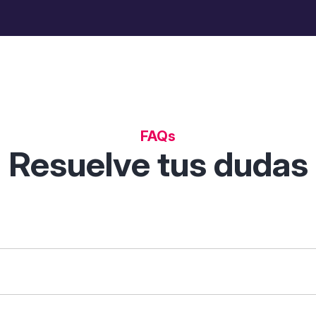
FAQs
Resuelve tus dudas
 permite descubrir, comparar y analizar soluciones digitales p
tas de filtrado inteligentes.
que necesites ("gestión de clientes") o tu sector ("restauraci