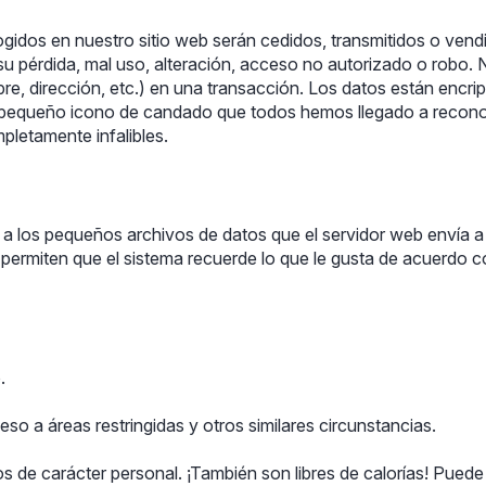
idos en nuestro sitio web serán cedidos, transmitidos o vendi
su pérdida, mal uso, alteración, acceso no autorizado o robo. N
re, dirección, etc.) en una transacción. Los datos están encri
el pequeño icono de candado que todos hemos llegado a recon
pletamente infalibles.
 a los pequeños archivos de datos que el servidor web envía 
ermiten que el sistema recuerde lo que le gusta de acuerdo co
.
so a áreas restringidas y otros similares circunstancias.
os de carácter personal. ¡También son libres de calorías! Pued