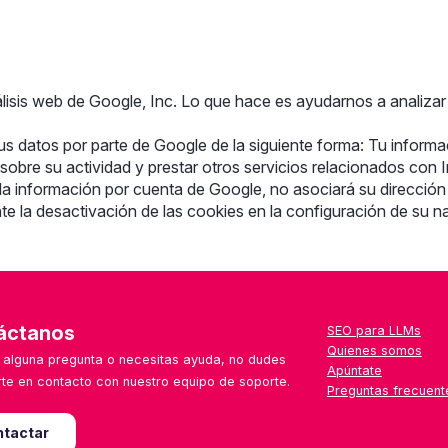
nálisis web de Google, Inc. Lo que hace es ayudarnos a analizar
tus datos por parte de Google de la siguiente forma: Tu inform
sobre su actividad y prestar otros servicios relacionados con In
 la información por cuenta de Google, no asociará su direcció
nte la desactivación de las cookies en la configuración de su
áctanos
SEO para LLMs
Quienes somos
s alguna pregunta o necesitas ayuda, no dudes
Apúntate
te en contacto con nuestro equipo de soporte.
Preguntas frecuent
tactar