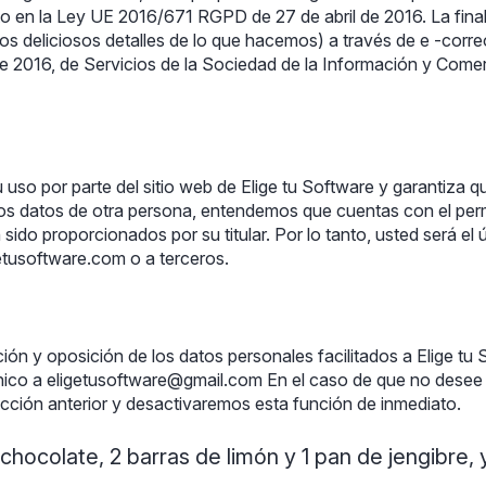
sto en la Ley UE 2016/671 RGPD de 27 de abril de 2016. La fina
 los deliciosos detalles de lo que hacemos) a través de e -cor
e 2016, de Servicios de la Sociedad de la Información y Come
 uso por parte del sitio web de Elige tu Software y garantiza q
 los datos de otra persona, entendemos que cuentas con el pe
sido proporcionados por su titular. Por lo tanto, usted será e
getusoftware.com o a terceros.
ón y oposición de los datos personales facilitados a Elige tu 
ónico a eligetusoftware@gmail.com En el caso de que no desee 
ección anterior y desactivaremos esta función de inmediato.
 chocolate, 2 barras de limón y 1 pan de jengibre,