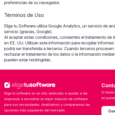
preferencias de su navegador.
Términos de Uso
Elige tu Software utiliza Google Analytics, un servicio de a
servicio (gracias, Google).
Al aceptar estas condiciones, consientes el tratamiento de 
en EE. UU. Utilizan esta información para recopilar informes 
podrá ser transferida a terceros. Cuando terceros procesen
rechazar el tratamiento de los datos o la información media
pueden estar restringidas.
Cont
Si tiene
Elige tu software es un sitio dedicado a ayudar a las
en poner
empresas a encontrar la mejor solución de software
para sus necesidades. Analizamos y comparamos las
opciones más populares del mercado.
Con