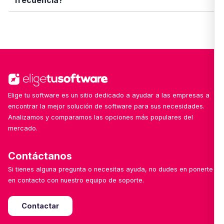
frecuencia?
escribirnos desde el formulario de contacto. ¡Nos
encanta mejorar con tu ayuda!
Sí. Nuestro equipo revisa y añade nuevas
soluciones cada semana, con especial foco en
herramientas emergentes, locales o especializadas
por sector.
Elige tu software es un sitio dedicado a ayudar a las empresas a
encontrar la mejor solución de software para sus necesidades.
Analizamos y comparamos las opciones más populares del
mercado.
Contáctanos
Si tienes alguna pregunta o necesitas ayuda, no dudes en ponerte
en contacto con nuestro equipo de soporte.
Contactar