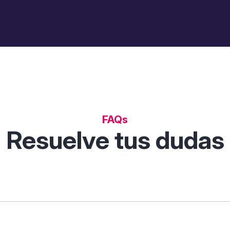
FAQs
Resuelve tus dudas
 permite descubrir, comparar y analizar soluciones digitales p
tas de filtrado inteligentes.