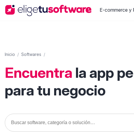
E-commerce y R
Inicio
/
Softwares
/
Encuentra
la app p
para tu negocio