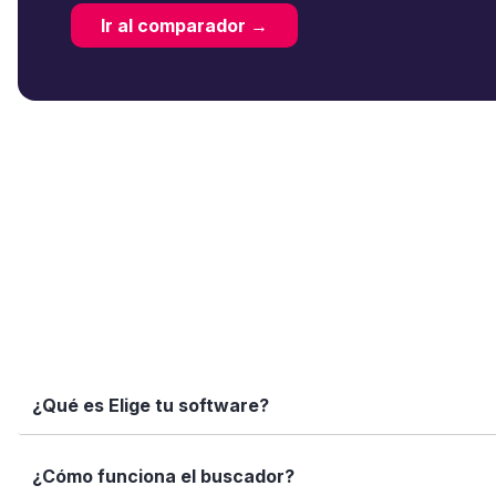
Ir al comparador →
¿Qué es Elige tu software?
Elige tu software es una plataforma independiente que te
¿Cómo funciona el buscador?
informadas con datos reales, fichas completas y herramien