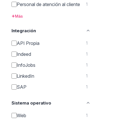
Personal de atención al cliente
1
Más
Integración
API Propia
1
Indeed
1
InfoJobs
1
LinkedIn
1
SAP
1
Sistema operativo
Web
1