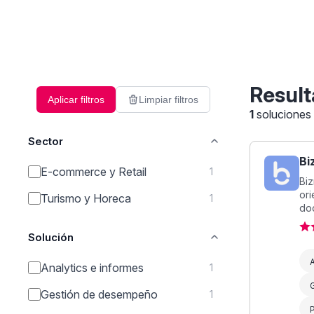
Result
Aplicar filtros
Limpiar filtros
1
soluciones
Sector
Bi
E-commerce y Retail
1
Bi
ori
Turismo y Horeca
1
doc
Solución
A
Analytics e informes
1
Gestión de desempeño
1
P