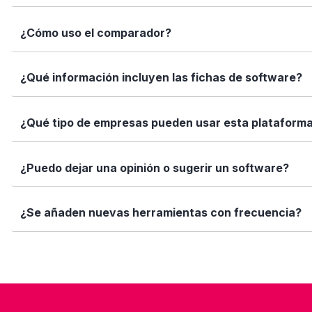
Simplemente escribe el nombre del software, una función 
¿Cómo uso el comparador?
encajan con tus necesidades.
Marca los softwares que te interesan y haz clic en "Comp
¿Qué información incluyen las fichas de software?
Así puedes ver de forma rápida cuál se adapta mejor a tu
Cada ficha incluye una descripción detallada, funciones p
¿Qué tipo de empresas pueden usar esta plataform
valoraciones de usuarios. Queremos que tengas toda la i
Elige tu software está diseñado para todo tipo de empre
¿Puedo dejar una opinión o sugerir un software?
tamaño de tu equipo, presupuesto o sector.
Sí. Si quieres valorar un software que ya usas o sugerir
¿Se añaden nuevas herramientas con frecuencia?
ayuda!
Sí. Nuestro equipo revisa y añade nuevas soluciones cad