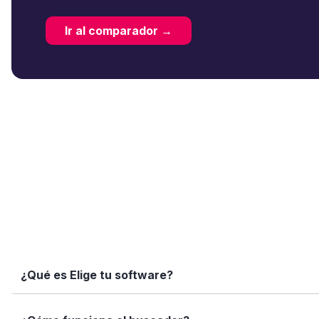
Ir al comparador →
¿Qué es Elige tu software?
Elige tu software es una plataforma independiente que te