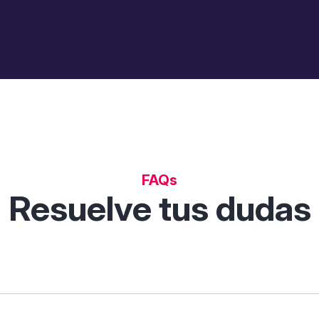
FAQs
Resuelve tus dudas
 permite descubrir, comparar y analizar soluciones digitales p