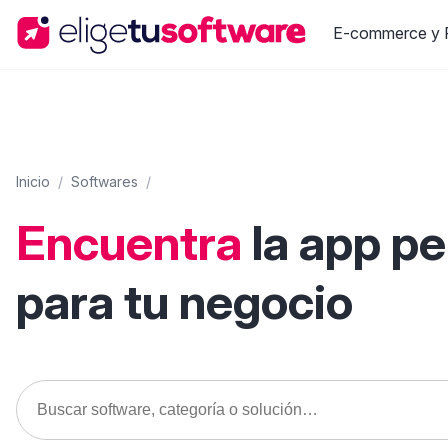
E-commerce y R
Inicio
/
Softwares
/
Encuentra
la app p
para tu negocio