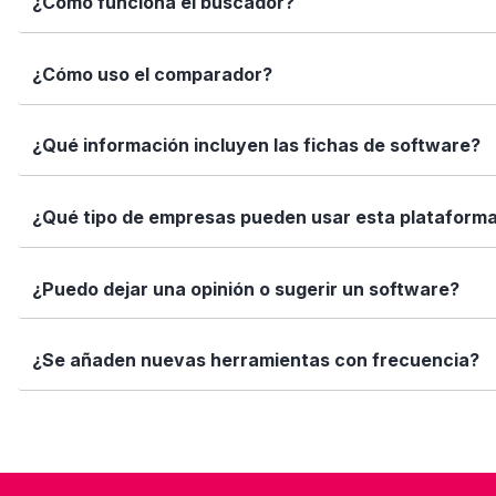
¿Cómo funciona el buscador?
informadas con datos reales, fichas completas y herramien
Simplemente escribe el nombre del software, una función 
¿Cómo uso el comparador?
encajan con tus necesidades.
Marca los softwares que te interesan y haz clic en "Comp
¿Qué información incluyen las fichas de software?
Así puedes ver de forma rápida cuál se adapta mejor a tu
Cada ficha incluye una descripción detallada, funciones p
¿Qué tipo de empresas pueden usar esta plataform
valoraciones de usuarios. Queremos que tengas toda la i
Elige tu software está diseñado para todo tipo de empre
¿Puedo dejar una opinión o sugerir un software?
tamaño de tu equipo, presupuesto o sector.
Sí. Si quieres valorar un software que ya usas o sugerir
¿Se añaden nuevas herramientas con frecuencia?
ayuda!
Sí. Nuestro equipo revisa y añade nuevas soluciones cad