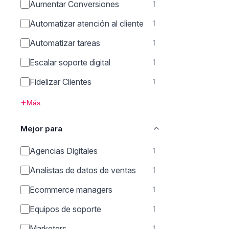
Aumentar Conversiones
1
Automatizar atención al cliente
1
Automatizar tareas
1
Escalar soporte digital
1
Fidelizar Clientes
1
Más
Mejor para
Agencias Digitales
1
Analistas de datos de ventas
1
Ecommerce managers
1
Equipos de soporte
1
Marketers
1