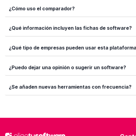
Simplemente escribe el nombre del software, una función 
¿Cómo uso el comparador?
encajan con tus necesidades.
Marca los softwares que te interesan y haz clic en "Comp
¿Qué información incluyen las fichas de software?
Así puedes ver de forma rápida cuál se adapta mejor a tu
Cada ficha incluye una descripción detallada, funciones p
¿Qué tipo de empresas pueden usar esta plataform
valoraciones de usuarios. Queremos que tengas toda la i
Elige tu software está diseñado para todo tipo de empre
¿Puedo dejar una opinión o sugerir un software?
tamaño de tu equipo, presupuesto o sector.
Sí. Si quieres valorar un software que ya usas o sugerir
¿Se añaden nuevas herramientas con frecuencia?
ayuda!
Sí. Nuestro equipo revisa y añade nuevas soluciones cad