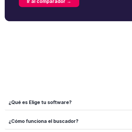
Ir al comparador →
¿Qué es Elige tu software?
Elige tu software es una plataforma independiente que te
¿Cómo funciona el buscador?
informadas con datos reales, fichas completas y herramien