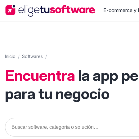
E-commerce y R
Inicio
/
Softwares
/
Encuentra
la app p
para tu negocio