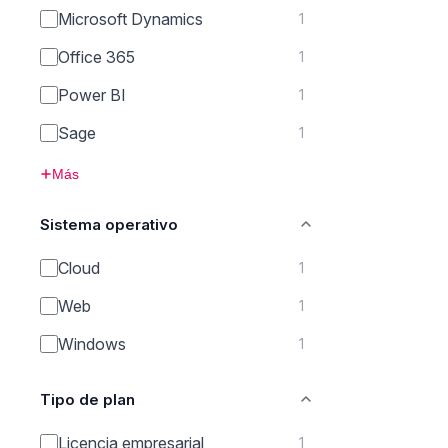
Microsoft Dynamics
1
Office 365
1
Power BI
1
Sage
1
Más
Sistema operativo
Cloud
1
Web
1
Windows
1
Tipo de plan
Licencia empresarial
1