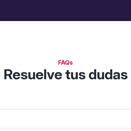
FAQs
Resuelve tus dudas
 permite descubrir, comparar y analizar soluciones digitales p
tas de filtrado inteligentes.