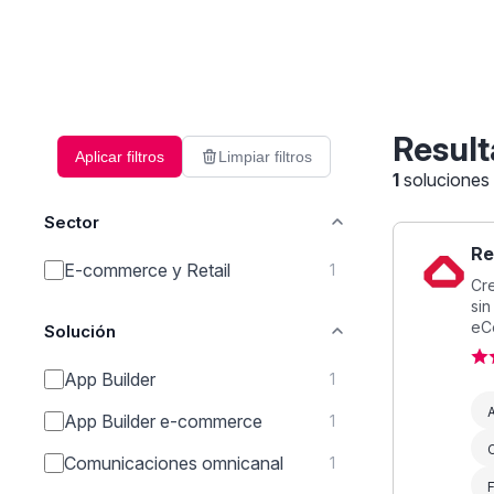
Result
Aplicar filtros
Limpiar filtros
1
soluciones
Sector
Re
E-commerce y Retail
1
Cre
sin
eC
Solución
App Builder
1
A
App Builder e-commerce
1
Comunicaciones omnicanal
1