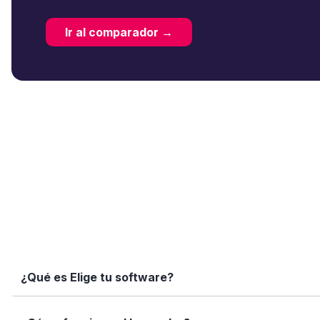
Ir al comparador →
¿Qué es Elige tu software?
Elige tu software es una plataforma independiente que te