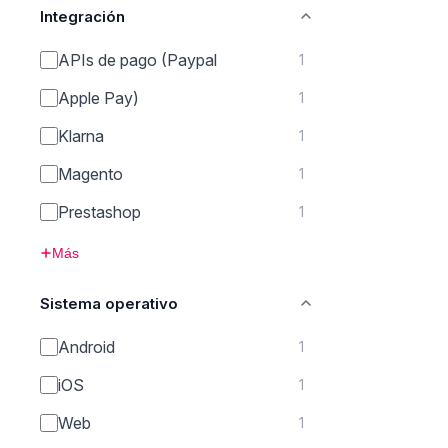
Integración
APIs de pago (Paypal
1
Apple Pay)
1
Klarna
1
Magento
1
Prestashop
1
Más
Sistema operativo
Android
1
iOS
1
Web
1