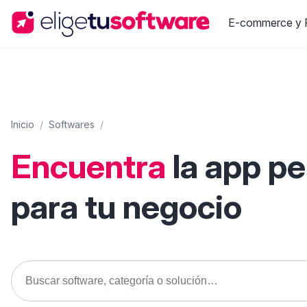
E-commerce y R
Inicio
/
Softwares
/
Encuentra
la app p
para tu negocio