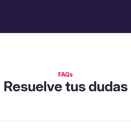
FAQs
Resuelve tus dudas
 permite descubrir, comparar y analizar soluciones digitales p