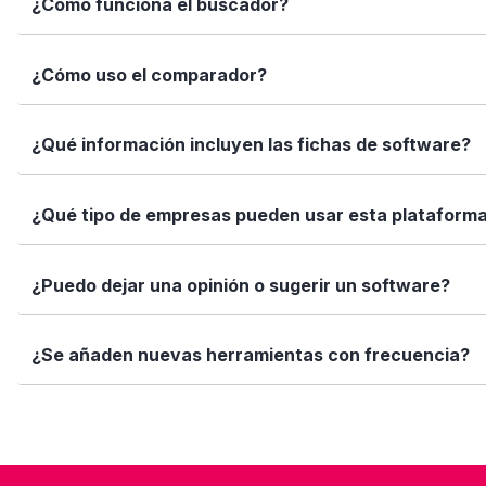
¿Cómo funciona el buscador?
informadas con datos reales, fichas completas y herramien
Simplemente escribe el nombre del software, una función 
¿Cómo uso el comparador?
encajan con tus necesidades.
Marca los softwares que te interesan y haz clic en "Comp
¿Qué información incluyen las fichas de software?
Así puedes ver de forma rápida cuál se adapta mejor a tu
Cada ficha incluye una descripción detallada, funciones p
¿Qué tipo de empresas pueden usar esta plataform
valoraciones de usuarios. Queremos que tengas toda la i
Elige tu software está diseñado para todo tipo de empre
¿Puedo dejar una opinión o sugerir un software?
tamaño de tu equipo, presupuesto o sector.
Sí. Si quieres valorar un software que ya usas o sugerir
¿Se añaden nuevas herramientas con frecuencia?
ayuda!
Sí. Nuestro equipo revisa y añade nuevas soluciones cad