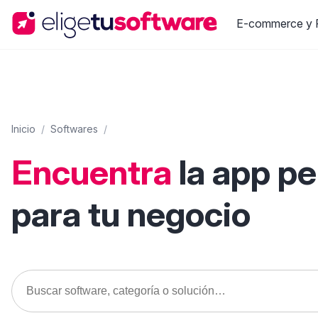
E-commerce y R
Inicio
/
Softwares
/
Encuentra
la app p
para tu negocio