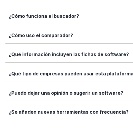
Elige tu software es una plataforma independiente que te
¿Cómo funciona el buscador?
informadas con datos reales, fichas completas y herramien
Simplemente escribe el nombre del software, una función 
¿Cómo uso el comparador?
encajan con tus necesidades.
Marca los softwares que te interesan y haz clic en "Comp
¿Qué información incluyen las fichas de software?
Así puedes ver de forma rápida cuál se adapta mejor a tu
Cada ficha incluye una descripción detallada, funciones p
¿Qué tipo de empresas pueden usar esta plataform
valoraciones de usuarios. Queremos que tengas toda la i
Elige tu software está diseñado para todo tipo de empre
¿Puedo dejar una opinión o sugerir un software?
tamaño de tu equipo, presupuesto o sector.
Sí. Si quieres valorar un software que ya usas o sugerir
¿Se añaden nuevas herramientas con frecuencia?
ayuda!
Sí. Nuestro equipo revisa y añade nuevas soluciones cad