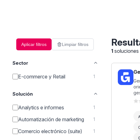
Result
Aplicar filtros
Limpiar filtros
1
soluciones
Sector
Ge
E-commerce y Retail
1
Gen
ori
ges
Solución
Analytics e informes
1
A
Automatización de marketing
1
C
Comercio electrónico (suite)
1
G