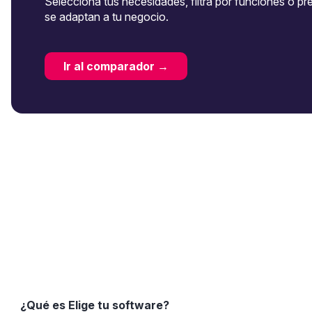
Selecciona tus necesidades, filtra por funciones o pr
se adaptan a tu negocio.
Ir al comparador →
¿Qué es Elige tu software?