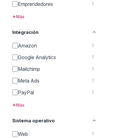
Emprendedores
1
Más
Integración
Amazon
1
Google Analytics
1
Mailchimp
1
Meta Ads
1
PayPal
1
Más
Sistema operativo
Web
1