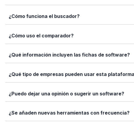
Elige tu software es una plataforma independiente que te
¿Cómo funciona el buscador?
informadas con datos reales, fichas completas y herramien
Simplemente escribe el nombre del software, una función 
¿Cómo uso el comparador?
encajan con tus necesidades.
Marca los softwares que te interesan y haz clic en "Comp
¿Qué información incluyen las fichas de software?
Así puedes ver de forma rápida cuál se adapta mejor a tu
Cada ficha incluye una descripción detallada, funciones p
¿Qué tipo de empresas pueden usar esta plataform
valoraciones de usuarios. Queremos que tengas toda la i
Elige tu software está diseñado para todo tipo de empre
¿Puedo dejar una opinión o sugerir un software?
tamaño de tu equipo, presupuesto o sector.
Sí. Si quieres valorar un software que ya usas o sugerir
¿Se añaden nuevas herramientas con frecuencia?
ayuda!
Sí. Nuestro equipo revisa y añade nuevas soluciones cad