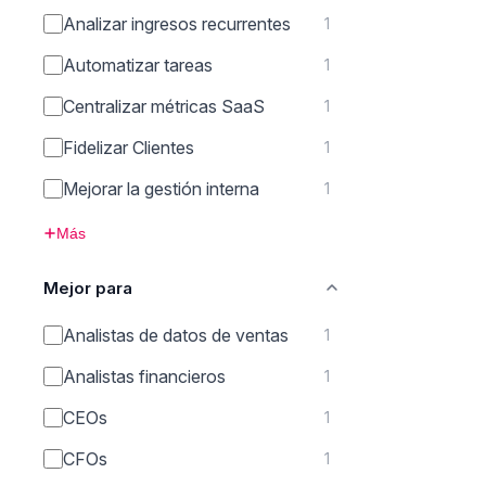
Analizar ingresos recurrentes
1
Automatizar tareas
1
Centralizar métricas SaaS
1
Fidelizar Clientes
1
Mejorar la gestión interna
1
Más
Mejor para
Analistas de datos de ventas
1
Analistas financieros
1
CEOs
1
CFOs
1