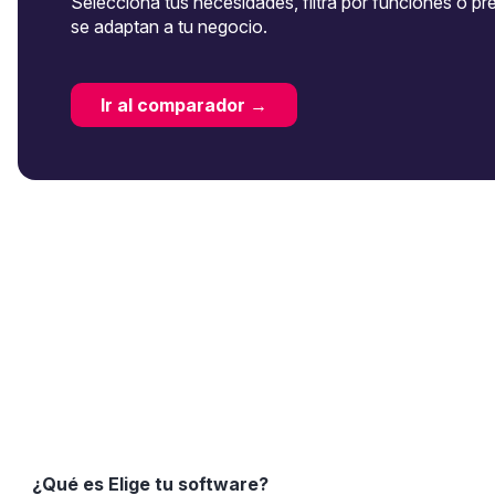
Selecciona tus necesidades, filtra por funciones o pr
se adaptan a tu negocio.
Ir al comparador →
¿Qué es Elige tu software?