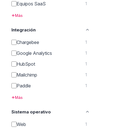
Equipos SaaS
1
Más
Integración
Chargebee
1
Google Analytics
1
HubSpot
1
Mailchimp
1
Paddle
1
Más
Sistema operativo
Web
1