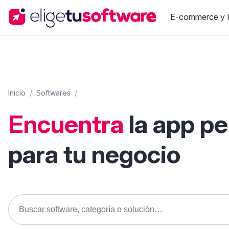
E-commerce y R
Inicio
/
Softwares
/
Encuentra
la app p
para tu negocio