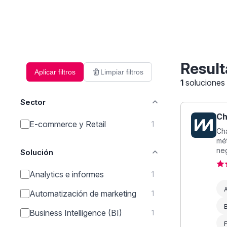
Result
Aplicar filtros
Limpiar filtros
1
soluciones
Sector
Ch
E-commerce y Retail
1
Cha
mé
neg
Solución
Analytics e informes
1
A
Automatización de marketing
1
B
Business Intelligence (BI)
1
F