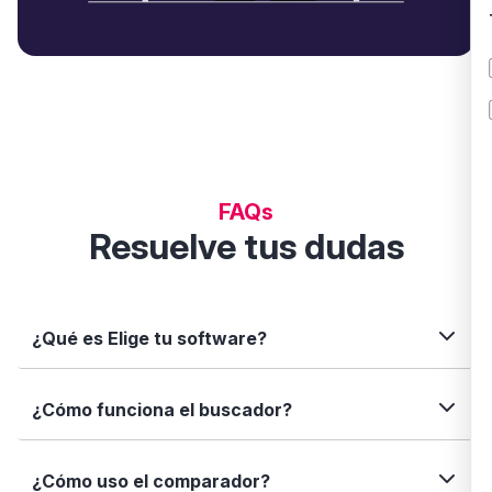
FAQs
Resuelve tus dudas
¿Qué es Elige tu software?
Elige tu software es una plataforma independiente
¿Cómo funciona el buscador?
que te permite descubrir, comparar y analizar
soluciones digitales para tu negocio. Te ayudamos
a tomar decisiones informadas con datos reales,
Simplemente escribe el nombre del software, una
¿Cómo uso el comparador?
fichas completas y herramientas de filtrado