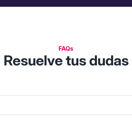
FAQs
Resuelve tus dudas
 permite descubrir, comparar y analizar soluciones digitales p
tas de filtrado inteligentes.
que necesites ("gestión de clientes") o tu sector ("restauraci