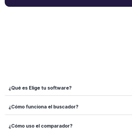
¿Qué es Elige tu software?
Elige tu software es una plataforma independiente que te
¿Cómo funciona el buscador?
informadas con datos reales, fichas completas y herramien
Simplemente escribe el nombre del software, una función 
¿Cómo uso el comparador?
encajan con tus necesidades.