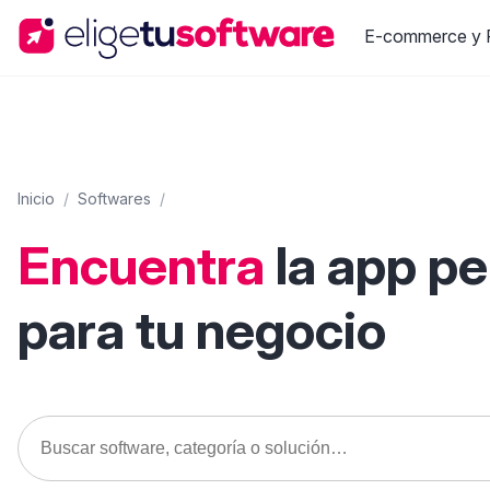
E-commerce y R
Inicio
/
Softwares
/
Encuentra
la app p
para tu negocio