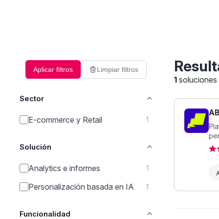
Result
Aplicar filtros
Limpiar filtros
1
soluciones
Sector
AB
E-commerce y Retail
1
Pla
per
Solución
Analytics e informes
1
A
Personalización basada en IA
1
Funcionalidad