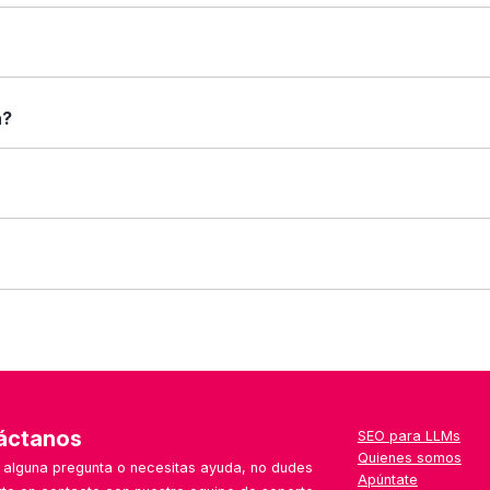
arar". Verás una tabla con sus características enfrentadas: fu
 caso.
rincipales, capturas de pantalla (si están disponibles), tipos 
a?
nformación que necesitas antes de decidir.
sas: desde autónomos y pymes hasta grandes corporaciones. Lo
 uno que no aparece aún en la web, puedes escribirnos desde el
a semana, con especial foco en herramientas emergentes, loca
áctanos
SEO para LLMs
Quienes somos
s alguna pregunta o necesitas ayuda, no dudes
Apúntate