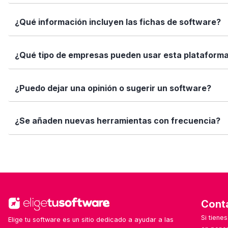
Marca los softwares que te interesan y haz clic en "Comp
¿Qué información incluyen las fichas de software?
Así puedes ver de forma rápida cuál se adapta mejor a tu
Cada ficha incluye una descripción detallada, funciones p
¿Qué tipo de empresas pueden usar esta plataform
valoraciones de usuarios. Queremos que tengas toda la i
Elige tu software está diseñado para todo tipo de empre
¿Puedo dejar una opinión o sugerir un software?
tamaño de tu equipo, presupuesto o sector.
Sí. Si quieres valorar un software que ya usas o sugerir
¿Se añaden nuevas herramientas con frecuencia?
ayuda!
Sí. Nuestro equipo revisa y añade nuevas soluciones cad
Cont
Si tiene
Elige tu software es un sitio dedicado a ayudar a las