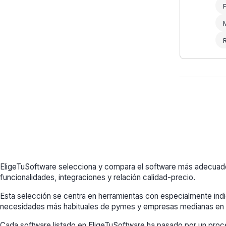
F
EligeTuSoftware selecciona y compara el software más adecuado p
funcionalidades, integraciones y relación calidad-precio.
Esta selección se centra en herramientas con especialmente indi
necesidades más habituales de pymes y empresas medianas en 
Cada software listado en EligeTuSoftware ha pasado por un proce