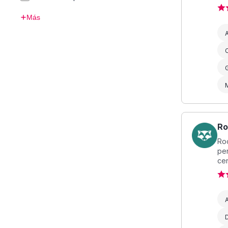
Más
A
G
R
Ro
pe
cen
A
D