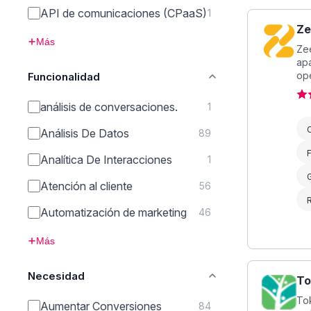
API de comunicaciones (CPaaS)
1
Ze
Más
Zee
apa
ope
Funcionalidad
análisis de conversaciones.
1
Análisis De Datos
89
F
Analítica De Interacciones
1
G
Atención al cliente
56
Automatización de marketing
46
Más
Necesidad
To
Tok
Aumentar Conversiones
84