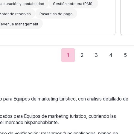
acturación y contabilidad
Gestión hotelera (PMS)
Motor de reservas
Pasarelas de pago
Revenue management
1
2
3
4
5
ara Equipos de marketing turístico, con análisis detallado de
cados para Equipos de marketing turístico, cubriendo las
el mercado hispanohablante.
so de verificación: revisamos funcionalidades, planes de