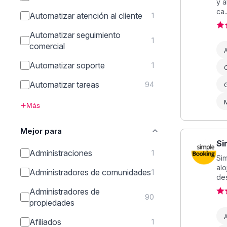
y a
ca..
Automatizar atención al cliente
1
Automatizar seguimiento
1
comercial
A
Automatizar soporte
1
C
Automatizar tareas
94
Más
Mejor para
Si
Administraciones
1
Sim
alo
Administradores de comunidades
1
des
Administradores de
90
propiedades
A
Afiliados
1