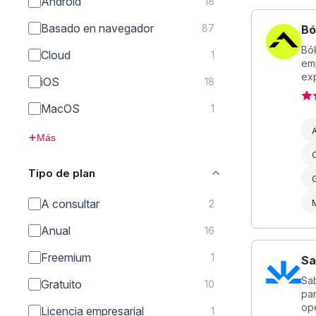
Android
18
Basado en navegador
87
Bó
Bók
Cloud
1
em
exp
iOS
18
MacOS
1
A
Más
C
Tipo de plan
G
A consultar
2
Anual
16
Freemium
1
Sa
Sa
Gratuito
10
par
ope
Licencia empresarial
1