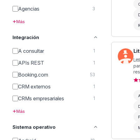
C
Agencias
3
D
Más
Integración
Li
A consultar
1
Lit
APIs REST
1
par
res
Booking.com
53
CRM externos
1
A
CRMs empresariales
1
D
Más
F
Sistema operativo