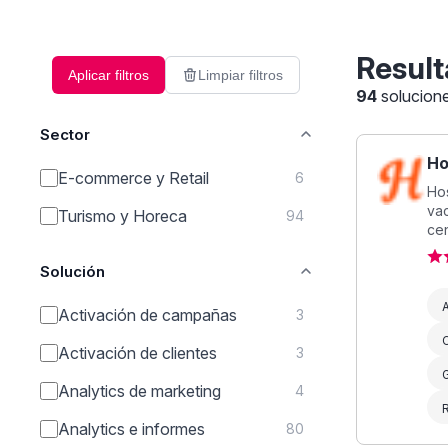
Result
Aplicar filtros
Limpiar filtros
94
solucion
Sector
Ho
E-commerce y Retail
6
Hos
vac
Turismo y Horeca
94
cen
Solución
A
Activación de campañas
3
Activación de clientes
3
G
Analytics de marketing
4
Analytics e informes
80