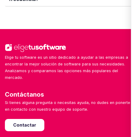
escribirnos desde el formulario de contacto. ¡Nos
encanta mejorar con tu ayuda!
Sí. Nuestro equipo revisa y añade nuevas
soluciones cada semana, con especial foco en
herramientas emergentes, locales o especializadas
por sector.
Elige tu software es un sitio dedicado a ayudar a las empresas a
encontrar la mejor solución de software para sus necesidades.
Analizamos y comparamos las opciones más populares del
mercado.
Contáctanos
Si tienes alguna pregunta o necesitas ayuda, no dudes en ponerte
en contacto con nuestro equipo de soporte.
Contactar