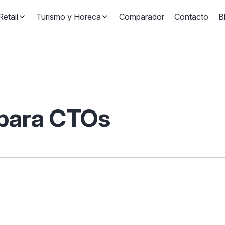
etail
Turismo y Horeca
Comparador
Contacto
B
 para CTOs