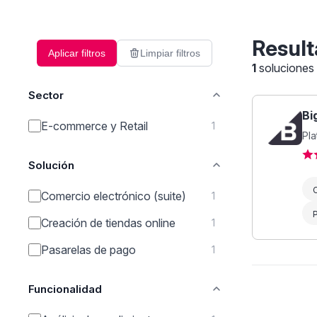
Result
Aplicar filtros
Limpiar filtros
1
soluciones
Sector
Bi
E-commerce y Retail
1
Pl
Solución
C
Comercio electrónico (suite)
1
Creación de tiendas online
1
Pasarelas de pago
1
Funcionalidad