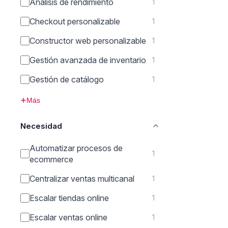
Análisis de rendimiento
1
Checkout personalizable
1
Constructor web personalizable
1
Gestión avanzada de inventario
1
Gestión de catálogo
1
Más
Necesidad
Automatizar procesos de
1
ecommerce
Centralizar ventas multicanal
1
Escalar tiendas online
1
Escalar ventas online
1