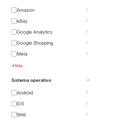
Amazon
1
eBay
1
Google Analytics
1
Google Shopping
1
Meta
1
Más
Sistema operativo
Android
1
iOS
1
Web
1