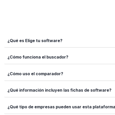
¿Qué es Elige tu software?
Elige tu software es una plataforma independiente que te
¿Cómo funciona el buscador?
informadas con datos reales, fichas completas y herramien
Simplemente escribe el nombre del software, una función 
¿Cómo uso el comparador?
encajan con tus necesidades.
Marca los softwares que te interesan y haz clic en "Comp
¿Qué información incluyen las fichas de software?
Así puedes ver de forma rápida cuál se adapta mejor a tu
Cada ficha incluye una descripción detallada, funciones p
¿Qué tipo de empresas pueden usar esta plataform
valoraciones de usuarios. Queremos que tengas toda la i