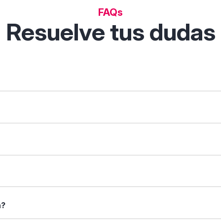
FAQs
Resuelve tus dudas
 permite descubrir, comparar y analizar soluciones digitales p
tas de filtrado inteligentes.
que necesites ("gestión de clientes") o tu sector ("restauraci
arar". Verás una tabla con sus características enfrentadas: fu
 caso.
rincipales, capturas de pantalla (si están disponibles), tipos 
a?
nformación que necesitas antes de decidir.