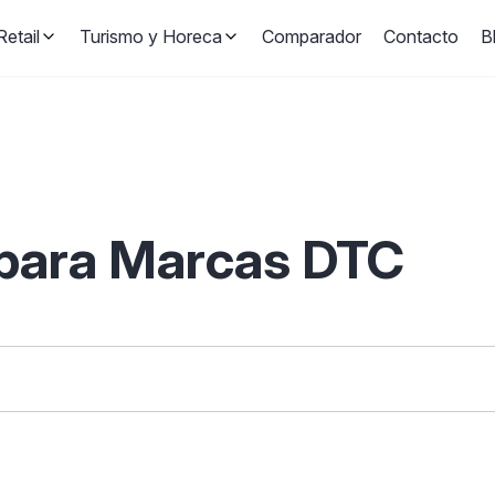
etail
Turismo y Horeca
Comparador
Contacto
B
 para Marcas DTC