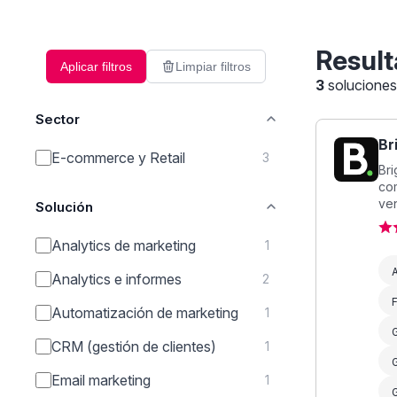
Result
Aplicar filtros
Limpiar filtros
3
solucione
Sector
Br
E-commerce y Retail
3
Bri
co
ven
Solución
Analytics de marketing
1
A
Analytics e informes
2
F
Automatización de marketing
1
CRM (gestión de clientes)
1
G
Email marketing
1
G