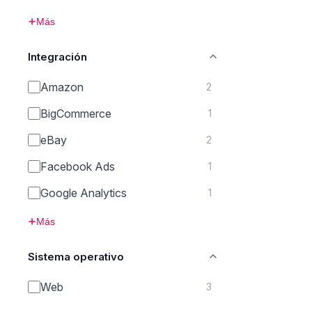
Más
Integración
Amazon
2
BigCommerce
1
eBay
2
Facebook Ads
1
Google Analytics
1
Más
Sistema operativo
Web
3