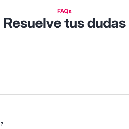
FAQs
Resuelve tus dudas
 permite descubrir, comparar y analizar soluciones digitales p
tas de filtrado inteligentes.
que necesites ("gestión de clientes") o tu sector ("restauraci
arar". Verás una tabla con sus características enfrentadas: fu
 caso.
rincipales, capturas de pantalla (si están disponibles), tipos 
a?
nformación que necesitas antes de decidir.