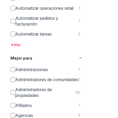
Automatizar operaciones retail
1
Automatizar pedidos y
1
facturación
Automatizar tareas
3
Más
Mejor para
Administraciones
1
Administradores de comunidades
1
Administradores de
90
propiedades
Afiliados
1
Agencias
3