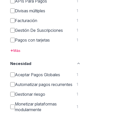
APIs Para Pagos
1
Divisas múltiples
1
Facturación
1
Gestión De Suscripciones
1
Pagos con tarjetas
1
Más
Necesidad
Aceptar Pagos Globales
1
Automatizar pagos recurrentes
1
Gestionar riesgo
1
Monetizar plataformas
1
modularmente