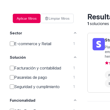
Result
Aplicar filtros
Limpiar filtros
1
soluciones
Sector
St
E-commerce y Retail
1
Pl
em
her
Solución
Facturación y contabilidad
1
F
Pasarelas de pago
1
Seguridad y cumplimiento
1
Funcionalidad