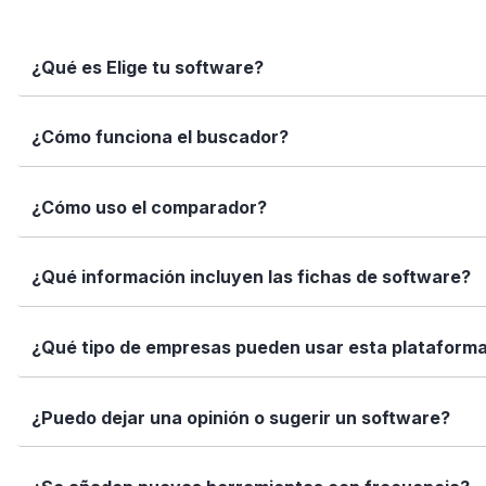
¿Qué es Elige tu software?
Elige tu software es una plataforma independiente que te
¿Cómo funciona el buscador?
informadas con datos reales, fichas completas y herramien
Simplemente escribe el nombre del software, una función 
¿Cómo uso el comparador?
encajan con tus necesidades.
Marca los softwares que te interesan y haz clic en "Comp
¿Qué información incluyen las fichas de software?
Así puedes ver de forma rápida cuál se adapta mejor a tu
Cada ficha incluye una descripción detallada, funciones p
¿Qué tipo de empresas pueden usar esta plataform
valoraciones de usuarios. Queremos que tengas toda la i
Elige tu software está diseñado para todo tipo de empre
¿Puedo dejar una opinión o sugerir un software?
tamaño de tu equipo, presupuesto o sector.
Sí. Si quieres valorar un software que ya usas o sugerir