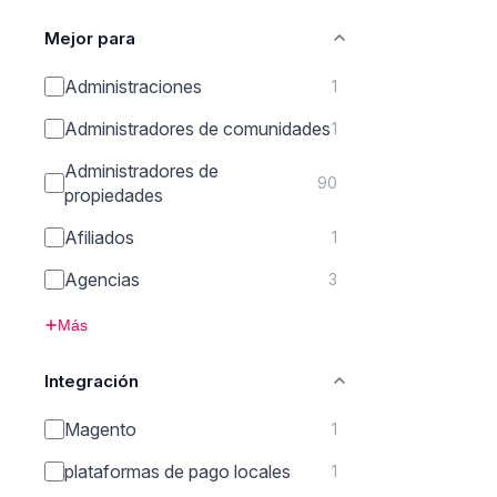
Mejor para
Administraciones
1
Administradores de comunidades
1
Administradores de
90
propiedades
Afiliados
1
Agencias
3
Más
Integración
Magento
1
plataformas de pago locales
1