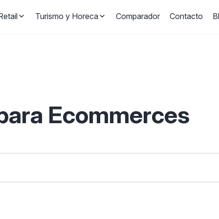
etail
Turismo y Horeca
Comparador
Contacto
B
 para Ecommerces