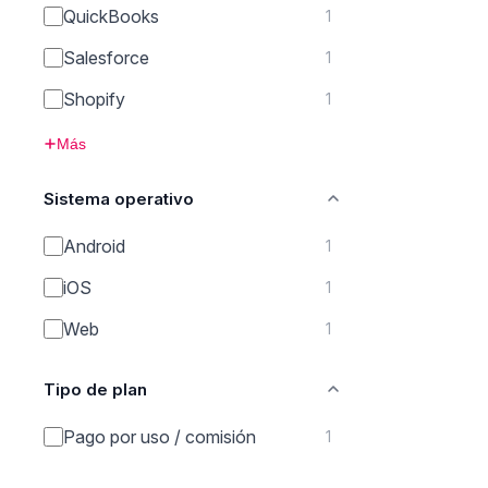
QuickBooks
1
Salesforce
1
Shopify
1
Más
Sistema operativo
Android
1
iOS
1
Web
1
Tipo de plan
Pago por uso / comisión
1