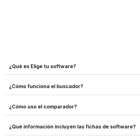
¿Qué es Elige tu software?
Elige tu software es una plataforma independiente que te
¿Cómo funciona el buscador?
informadas con datos reales, fichas completas y herramien
Simplemente escribe el nombre del software, una función 
¿Cómo uso el comparador?
encajan con tus necesidades.
Marca los softwares que te interesan y haz clic en "Comp
¿Qué información incluyen las fichas de software?
Así puedes ver de forma rápida cuál se adapta mejor a tu