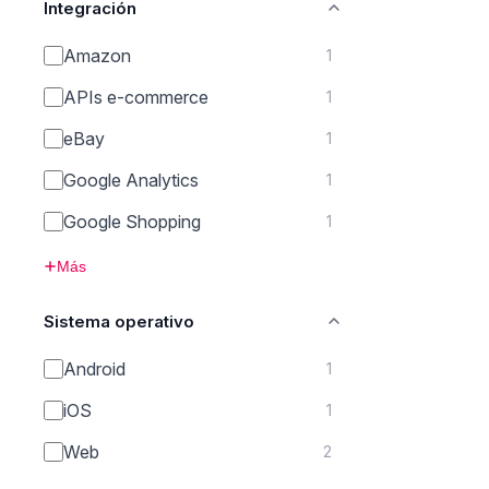
Integración
Amazon
1
APIs e-commerce
1
eBay
1
Google Analytics
1
Google Shopping
1
Más
Sistema operativo
Android
1
iOS
1
Web
2