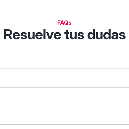
FAQs
Resuelve tus dudas
 permite descubrir, comparar y analizar soluciones digitales p
tas de filtrado inteligentes.
que necesites ("gestión de clientes") o tu sector ("restauraci
arar". Verás una tabla con sus características enfrentadas: fu
 caso.