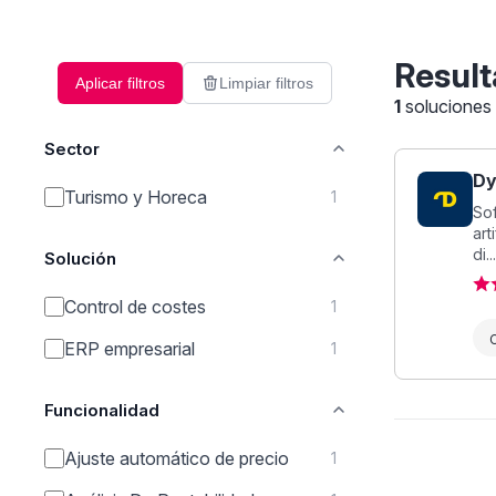
Result
Aplicar filtros
Limpiar filtros
1
soluciones
Sector
Dy
Turismo y Horeca
1
Sof
art
di...
Solución
Control de costes
1
ERP empresarial
1
Funcionalidad
Ajuste automático de precio
1