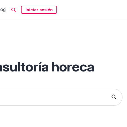
log
Iniciar sesión
sultoría horeca