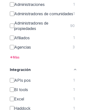
Administraciones
1
Administradores de comunidades
1
Administradores de
90
propiedades
Afiliados
1
Agencias
3
Más
Integración
APIs pos
1
BI tools
1
Excel
1
Haddock
1