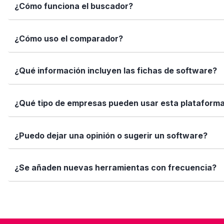
Elige tu software es una plataforma independiente que te
¿Cómo funciona el buscador?
informadas con datos reales, fichas completas y herramien
Simplemente escribe el nombre del software, una función 
¿Cómo uso el comparador?
encajan con tus necesidades.
Marca los softwares que te interesan y haz clic en "Comp
¿Qué información incluyen las fichas de software?
Así puedes ver de forma rápida cuál se adapta mejor a tu
Cada ficha incluye una descripción detallada, funciones p
¿Qué tipo de empresas pueden usar esta plataform
valoraciones de usuarios. Queremos que tengas toda la i
Elige tu software está diseñado para todo tipo de empre
¿Puedo dejar una opinión o sugerir un software?
tamaño de tu equipo, presupuesto o sector.
Sí. Si quieres valorar un software que ya usas o sugerir
¿Se añaden nuevas herramientas con frecuencia?
ayuda!
Sí. Nuestro equipo revisa y añade nuevas soluciones cad