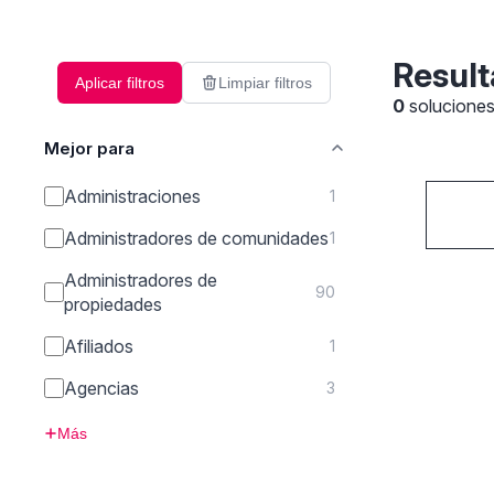
Result
Aplicar filtros
Limpiar filtros
0
solucione
Mejor para
Administraciones
1
Administradores de comunidades
1
Administradores de
90
propiedades
Afiliados
1
Agencias
3
Más