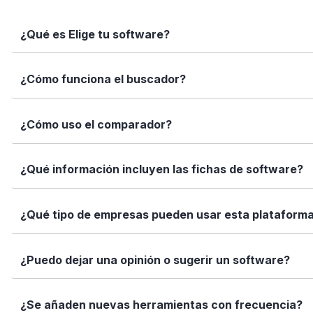
¿Qué es Elige tu software?
Elige tu software es una plataforma independiente que te
¿Cómo funciona el buscador?
informadas con datos reales, fichas completas y herramien
Simplemente escribe el nombre del software, una función 
¿Cómo uso el comparador?
encajan con tus necesidades.
Marca los softwares que te interesan y haz clic en "Comp
¿Qué información incluyen las fichas de software?
Así puedes ver de forma rápida cuál se adapta mejor a tu
Cada ficha incluye una descripción detallada, funciones p
¿Qué tipo de empresas pueden usar esta plataform
valoraciones de usuarios. Queremos que tengas toda la i
Elige tu software está diseñado para todo tipo de empre
¿Puedo dejar una opinión o sugerir un software?
tamaño de tu equipo, presupuesto o sector.
Sí. Si quieres valorar un software que ya usas o sugerir
¿Se añaden nuevas herramientas con frecuencia?