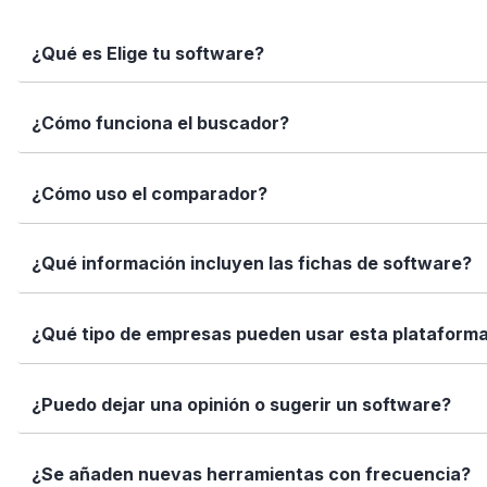
¿Qué es Elige tu software?
Elige tu software es una plataforma independiente que te
¿Cómo funciona el buscador?
informadas con datos reales, fichas completas y herramien
Simplemente escribe el nombre del software, una función 
¿Cómo uso el comparador?
encajan con tus necesidades.
Marca los softwares que te interesan y haz clic en "Comp
¿Qué información incluyen las fichas de software?
Así puedes ver de forma rápida cuál se adapta mejor a tu
Cada ficha incluye una descripción detallada, funciones p
¿Qué tipo de empresas pueden usar esta plataform
valoraciones de usuarios. Queremos que tengas toda la i
Elige tu software está diseñado para todo tipo de empre
¿Puedo dejar una opinión o sugerir un software?
tamaño de tu equipo, presupuesto o sector.
Sí. Si quieres valorar un software que ya usas o sugerir
¿Se añaden nuevas herramientas con frecuencia?