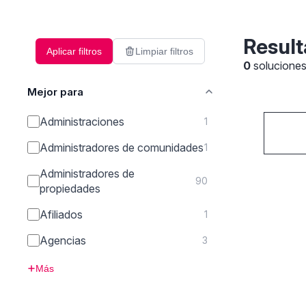
Result
Aplicar filtros
Limpiar filtros
0
solucione
Mejor para
Administraciones
1
Administradores de comunidades
1
Administradores de
90
propiedades
Afiliados
1
Agencias
3
Más