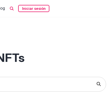
log
Iniciar sesión
 NFTs