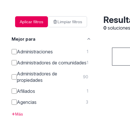
Result
Aplicar filtros
Limpiar filtros
0
solucione
Mejor para
Administraciones
1
Administradores de comunidades
1
Administradores de
90
propiedades
Afiliados
1
Agencias
3
Más