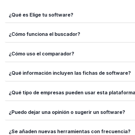
¿Qué es Elige tu software?
Elige tu software es una plataforma independiente que te
¿Cómo funciona el buscador?
informadas con datos reales, fichas completas y herramien
Simplemente escribe el nombre del software, una función 
¿Cómo uso el comparador?
encajan con tus necesidades.
Marca los softwares que te interesan y haz clic en "Comp
¿Qué información incluyen las fichas de software?
Así puedes ver de forma rápida cuál se adapta mejor a tu
Cada ficha incluye una descripción detallada, funciones p
¿Qué tipo de empresas pueden usar esta plataform
valoraciones de usuarios. Queremos que tengas toda la i
Elige tu software está diseñado para todo tipo de empre
¿Puedo dejar una opinión o sugerir un software?
tamaño de tu equipo, presupuesto o sector.
Sí. Si quieres valorar un software que ya usas o sugerir
¿Se añaden nuevas herramientas con frecuencia?